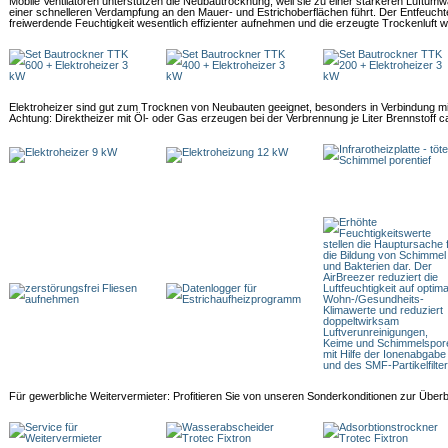
Mobile Ventilatoren unterstützen die Neubautrocknung, weil sie zu einer stärkeren Luftum
einer schnelleren Verdampfung an den Mauer- und Estrichoberflächen führt. Der Entfeucht
freiwerdende Feuchtigkeit wesentlich effizienter aufnehmen und die erzeugte Trockenluft wi
Elektroheizer sind gut zum Trocknen von Neubauten geeignet, besonders in Verbindung m
Achtung: Direktheizer mit Öl- oder Gas erzeugen bei der Verbrennung je Liter Brennstoff c
Für gewerbliche Weitervermieter: Profitieren Sie von unseren Sonderkonditionen zur Üb