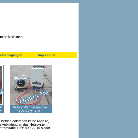
otheizplatten
ietbedingungen
Impressum
m Betrieb entstehen keine Abgase,
Die Anbindung an das Heizsystem
ehstromkabel CEE 400 V / 16 A oder