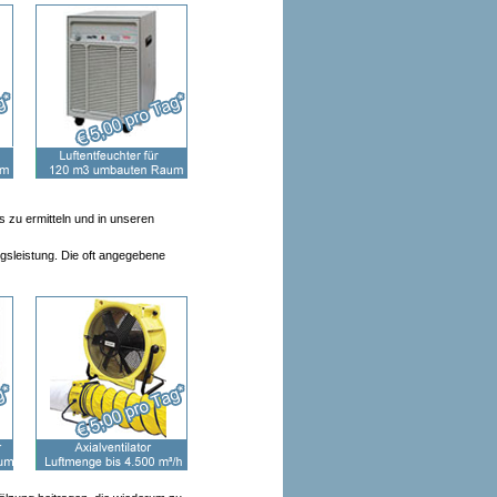
 zu ermitteln und in unseren
gsleistung. Die oft angegebene