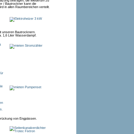
wälzung beitragen, die wiederum zu
er / Bautrockner kann die
rd in allen Raumbereichen verteilt.
it unseren Bautrocknern.
a. 1,6 Liter Wasserdampf.
erbrückung von Engpässen.