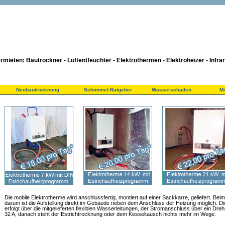
rmieten: Bautrockner - Luftentfeuchter - Elektrothermen - Elektroheizer - Infrar
Neubautrocknung
Schimmel-Ratgeber
Wasserschaden
M
Die mobile Elektrotherme wird anschlussfertig, montiert auf einer Sackkarre, geliefert. Bei
darum ist die Aufstellung direkt im Gebäude neben dem Anschluss der Heizung möglich. 
erfolgt über die mitgelieferten flexiblen Wasserleitungen, der Stromanschluss über ein Dr
32 A, danach steht der Estrichtrocknung oder dem Kesseltausch nichts mehr im Wege.