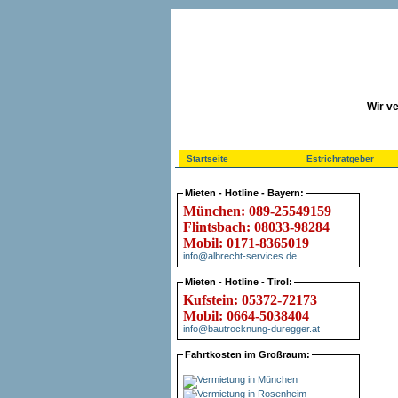
Wir ve
Startseite
Estrichratgeber
Mieten - Hotline - Bayern:
München: 089-25549159
Flintsbach: 08033-98284
Mobil: 0171-8365019
info@albrecht-services.de
Mieten - Hotline - Tirol:
Kufstein: 05372-72173
Mobil: 0664-5038404
info@bautrocknung-duregger.at
Fahrtkosten im Großraum: