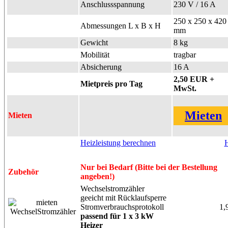
Anschlussspannung
230 V / 16 A
250 x 250 x 420
Abmessungen L x B x H
mm
Gewicht
8 kg
Mobilität
tragbar
Absicherung
16 A
2,50 EUR +
Mietpreis pro Tag
MwSt.
Mieten
Mieten
Heizleistung berechnen
H
Nur bei Bedarf (Bitte bei der Bestellung
Zubehör
angeben!)
Wechselstromzähler
geeicht mit Rücklaufsperre
Stromverbrauchsprotokoll
1,
passend für 1 x 3 kW
Heizer