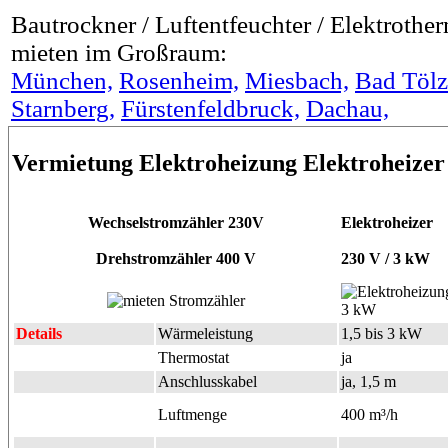
Bautrockner / Luftentfeuchter / Elektrother
mieten im Großraum:
München,
Rosenheim,
Miesbach,
Bad Tölz
Starnberg,
Fürstenfeldbruck,
Dachau,
Vermietung Elektroheizung Elektroheizer
Wechselstromzähler 230V
Elektroheizer
Drehstromzähler 400 V
230 V / 3 kW
Details
Wärmeleistung
1,5 bis 3 kW
Thermostat
ja
Anschlusskabel
ja, 1,5 m
Luftmenge
400 m³/h