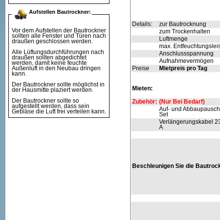
Aufstellen Bautrockner:
Details:
zur Bautrocknung
Vor dem Aufstellen der Bautrockner
zum Trockenhalten
sollten alle Fenster und Türen nach
Luftmenge
draußen geschlossen werden.
max. Entfeuchtungslei
Alle Lüftungsdurchführungen nach
Anschlussspannung
draußen sollten abgedichtet
Aufnahmevermögen
werden, damit keine feuchte
Außenluft in den Neubau dringen
Preise
Mietpreis pro Tag
kann.
Der Bautrockner sollte möglichst in
Mieten:
der Hausmitte plaziert werden.
Der Bautrockner sollte so
Zubehör:
(Nur Bei Bedarf)
aufgestellt werden, dass sein
Auf- und Abbaupausch
Gebläse die Luft frei verteilen kann.
Set
Verlängerungskabel 23
A
Beschleunigen Sie die Bautroc